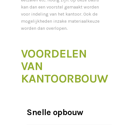
kan dan een voorstel gemaakt worden
voor indeling van het kantoor. Ook de
mogelijkheden inzake materiaalkeuze
worden dan overlopen.
VOORDELEN
VAN
KANTOORBOUW
Industriebouw leent zich tot
Snelle opbouw
montage van prefab elementen.
Deze vereist een grondige
voorstudie waardoor de