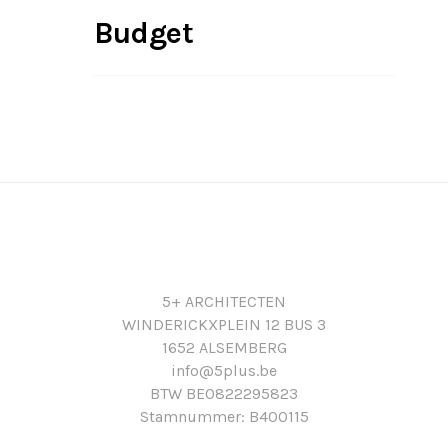
Door een staalstructuur te
uitvoeringstermijn van de werken
Budget
bekleden met zelfdragende en
grondig kan ingekort worden.
voor-geïsoleerde bouwelementen
in grote oppervlaktes, kan de prijs
per vierkante meter in
industriebouw danig gedrukt
worden.
5+ ARCHITECTEN
WINDERICKXPLEIN 12 BUS 3
1652 ALSEMBERG
info@5plus.be
BTW BE0822295823
Stamnummer: B400115