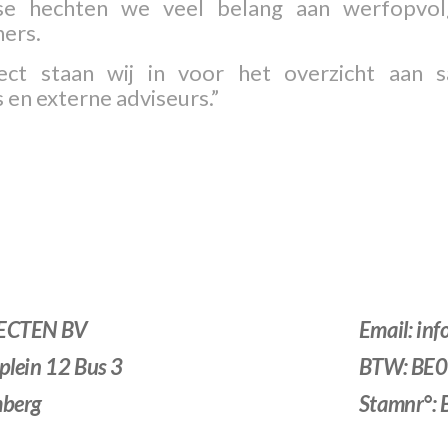
se hechten we veel belang aan werfopvol
ers.
tect staan wij in voor het overzicht aan
en externe adviseurs.”
ECTEN BV
Email: in
lein 12 Bus 3
BTW: BE
mberg
Stamnr°: