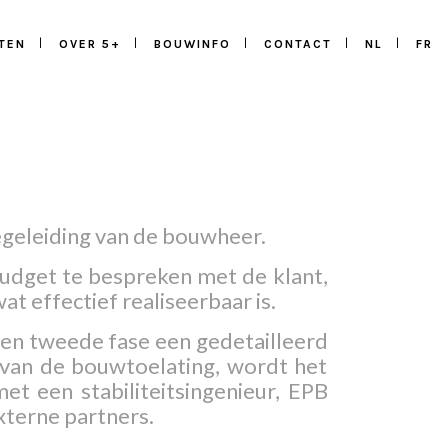
TEN
OVER 5+
BOUWINFO
CONTACT
NL
FR
egeleiding van de bouwheer.
budget te bespreken met de klant,
at effectief realiseerbaar is.
een tweede fase een gedetailleerd
van de bouwtoelating, wordt het
t een stabiliteitsingenieur, EPB
xterne partners.