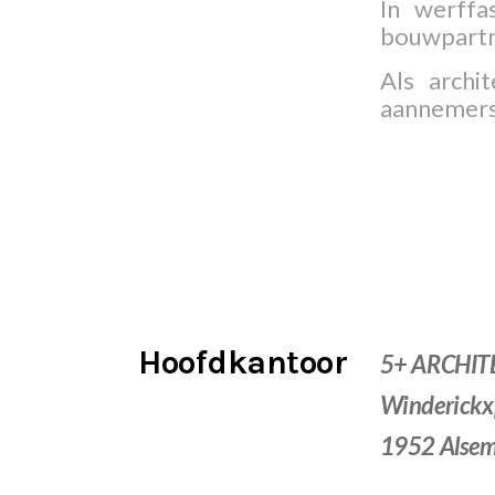
In werffa
bouwpartn
Als archi
aannemers 
Hoofdkantoor
5+ ARCHIT
Winderickxp
1952 Alse