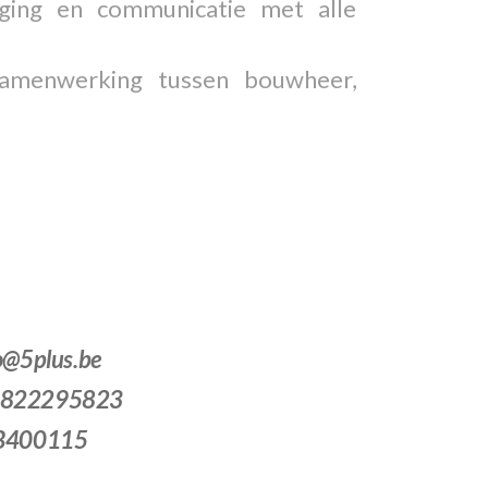
ging en communicatie met alle
 samenwerking tussen bouwheer,
fo@5plus.be
0822295823
 B400115