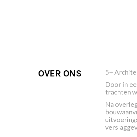
OVER ONS
5+ Archite
Door in ee
trachten wi
Na overleg
bouwaanvr
uitvoering
verslaggev