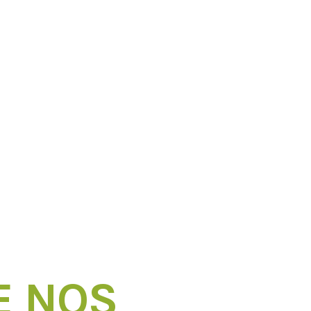
n avec
ures
E NOS