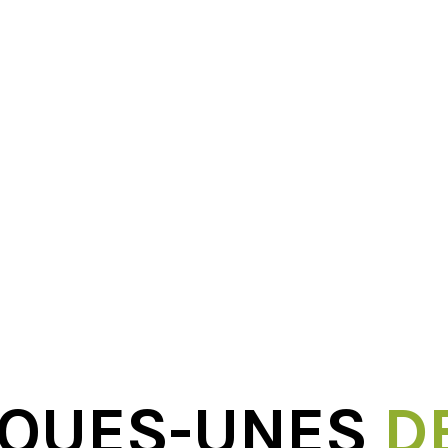
A VENIR
ne poignée d’architectes qui combinent leurs qualités, chacu
haque question des clients peut être répondue avec les meille
LQUES-UNES
D