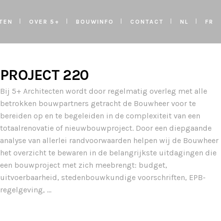
TEN
OVER 5+
BOUWINFO
CONTACT
NL
FR
PROJECT 220
Bij 5+ Architecten wordt door regelmatig overleg met alle
betrokken bouwpartners getracht de Bouwheer voor te
bereiden op en te begeleiden in de complexiteit van een
totaalrenovatie of nieuwbouwproject. Door een diepgaande
analyse van allerlei randvoorwaarden helpen wij de Bouwheer
het overzicht te bewaren in de belangrijkste uitdagingen die
een bouwproject met zich meebrengt: budget,
uitvoerbaarheid, stedenbouwkundige voorschriften, EPB-
regelgeving, …