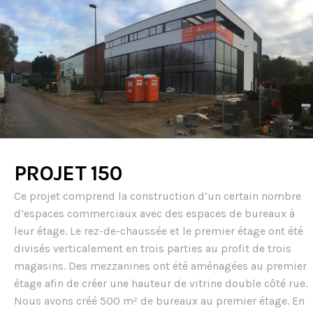
PROJET 150
Ce projet comprend la construction d’un certain nombre
d’espaces commerciaux avec des espaces de bureaux à
leur étage. Le rez-de-chaussée et le premier étage ont été
divisés verticalement en trois parties au profit de trois
magasins. Des mezzanines ont été aménagées au premier
étage afin de créer une hauteur de vitrine double côté rue.
Nous avons créé 500 m² de bureaux au premier étage. En