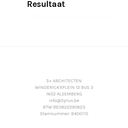
Resultaat
woning aanzienlijk waardoor ze
plaats van de gebruikelijke 21%).
meer oplevert bij een eventuele
Een enorme besparing dus!
verkoop. In die zin is het een
investering op langere termijn die
je bijna altijd recupereert. Meer
zelfs … die je winst kan opleveren!
5+ ARCHITECTEN
WINDERICKXPLEIN 12 BUS 3
1652 ALSEMBERG
info@5plus.be
BTW BE0822295823
Stamnummer: B400115