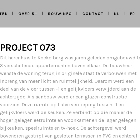
TEN
OVER 5+
BOUWINFO
CONTACT
NL
FR
PROJECT 073
Dit herenhuis te Koekelberg was jaren geleden omgebouwd t
3 verschillende appartementen boven elkaar. De bouwheer
wenste de woning terug in originele staat te verbouwen met
inbreng van meer licht en ruimtelijkheid. Daarom werd een
deel van de vloer tussen -1 en gelijkvloers verwijderd aan de
achterzijde. Als aanbouw werd er een glazen constructie
voorzien. Deze ruimte op halve verdieping tussen -1 en
gelijkvloers werd de keuken. Ze verbindt op die manier de
hoger gelegen eetruimte en woonkamer en de lager gelegen
bijkeuken, speelruimte en tv-hoek. De achtergevel werd
bovendien gestript van gesloten terrassen in PVC en achteraf