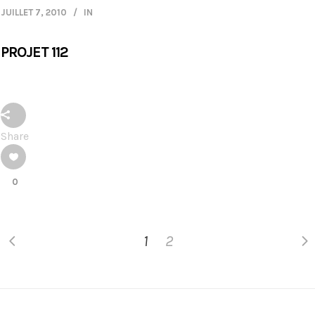
JUILLET 7, 2010
IN
PROJET 112
Share
0
1
2