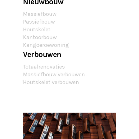
Nieuwbouw
Massiefbouw
Passiefbouw
Houtskelet
Kantoorbouw
Kangoeroewoning
Verbouwen
Totaalrenovaties
Massiefbouw verbouwen
Houtskelet verbouwen