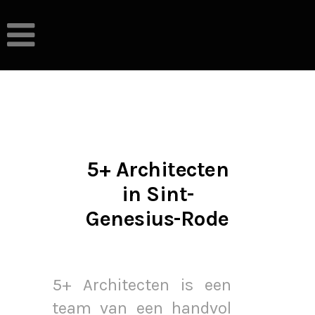
5+ Architecten
in Sint-
Genesius-Rode
5+ Architecten is een
team van een handvol