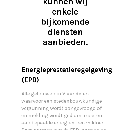
kunnen wij
enkele
bijkomende
diensten
aanbieden.
Energieprestatieregelgeving
(EPB)
Alle gebouwen in Vlaanderen
waarvoor een stedenbouwkundige
vergunning wordt aangevraagd of
en melding wordt gedaan, moeten
aan bepaalde energienoren voldoen.